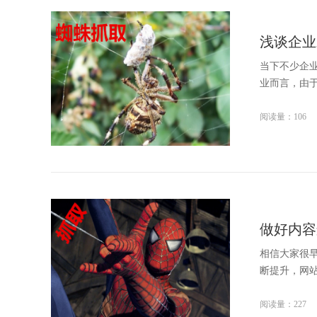
浅谈企业
当下不少企
业而言，由
阅读量：106
做好内容
相信大家很
断提升，网
阅读量：227