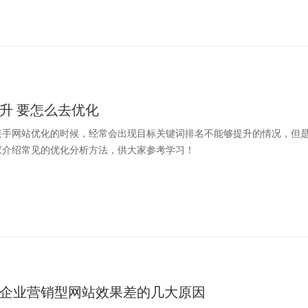
升 要怎么去优化
接手网站优化的时候，经常会出现目标关键词排名不能够提升的情况，但
家介绍常见的优化分析方法，供大家参考学习！
企业营销型网站效果差的几大原因