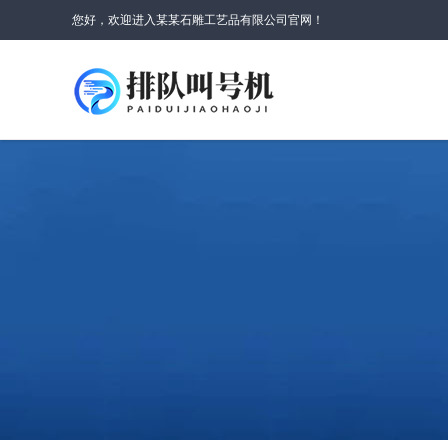
您好，欢迎进入某某石雕工艺品有限公司官网！