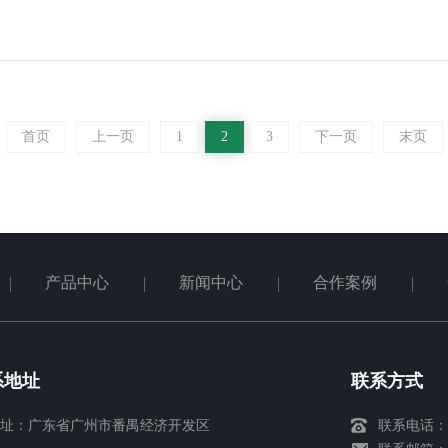
首页
上一页
1
2
3
下一页
末页
产品中心
新闻中心
合作案例
系地址
联系方式
址：广东省广州市番禺经济开发区
联系电话：02