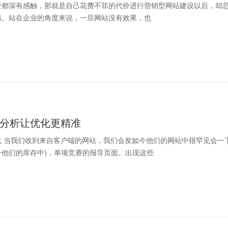
业都深有感触，那就是自己花费不菲的代价进行营销型网站建设以后，却
恼。站在企业的角度来说，一旦网站没有效果，也
分析让优化更精准
 当我们收到来自客户端的网站，我们会发如今他们的网站中很罕见会一下
今他们的库存中)，单项竞赛的报导页面。出现这些